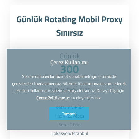
Günlük Rotating Mobil Proxy
Sınırsız
Günlük
Çerez Kullanımı
₺
300
Sizlere daha iyi bir hizmet sunabilmek için sitemizde
çerezlerden faydalanıyoruz. Sitemizi kullanmaya devam ederek
Bağlantı Türü: 4G LTE
çerezleri kullanmamıza izin vermiş olursunuz. Detaylı bilgi için
Çerez Politikamızı
inceleyebilirsiniz.
Operatörler: Vodafone
Kota: SINIRSIZ
Tamam
Hız: 1-25 Mbps
Süre: 1 Gün
Lokasyon: İstanbul