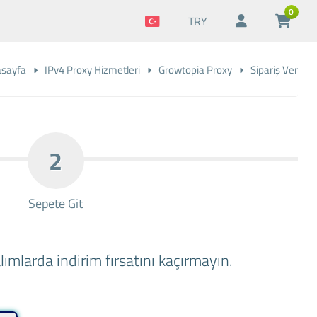
0
TRY
sayfa
IPv4 Proxy Hizmetleri
Growtopia Proxy
Sipariş Ver
2
Sepete Git
ımlarda indirim fırsatını kaçırmayın.