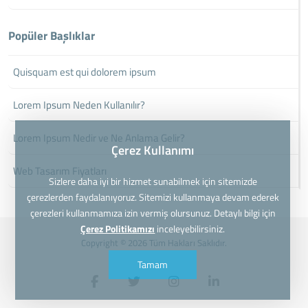
Popüler Başlıklar
Quisquam est qui dolorem ipsum
Lorem Ipsum Neden Kullanılır?
Lorem Ipsum Nedir ve Ne Anlama Gelir?
Çerez Kullanımı
Web Tasarım Fiyatları
Sizlere daha iyi bir hizmet sunabilmek için sitemizde
çerezlerden faydalanıyoruz. Sitemizi kullanmaya devam ederek
çerezleri kullanmamıza izin vermiş olursunuz. Detaylı bilgi için
Çerez Politikamızı
inceleyebilirsiniz.
Copyright © 2026 Tüm Hakları Saklıdır.
Tamam